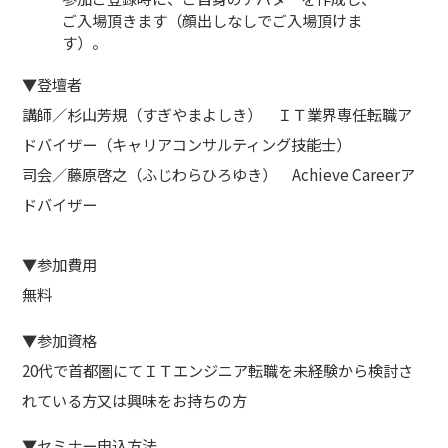
ご入場頂きます（顔出しなしでご入場頂けま
す）。
▼登壇者
講師／杉山芳規（すぎやまよしき） ＩＴ業界専任転職ア
ドバイザー（キャリアコンサルティング技能士）
司会／藤原啓之（ふじわらひろゆき） Achieve Careerア
ドバイザー
▼参加費用
無料
▼参加資格
20代で首都圏にてＩＴエンジニア転職を未経験から検討さ
れている方又は興味をお持ちの方
▼セミナー申込方法