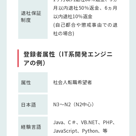
月以内退社50％返金、6ヵ月
退社保証
以内退社10％返金
制度
(自己都合や懲戒事由での退
社の場合)
登録者属性（IT系開発エンジニ
アの例）
社会人転職希望者
属性
N3～N2（N2中心）
日本語
Java、C＃、VB.NET、PHP、
経験言語
JavaScript、Python、等