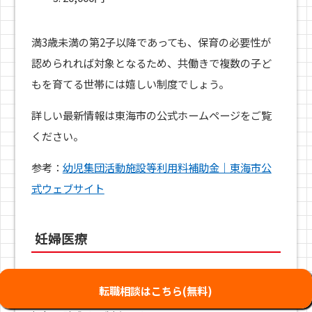
満3歳未満の第2子以降であっても、保育の必要性が
認められれば対象となるため、共働きで複数の子ど
もを育てる世帯には嬉しい制度でしょう。
詳しい最新情報は東海市の公式ホームページをご覧
ください。
参考：
幼児集団活動施設等利用料補助金｜東海市公
式ウェブサイト
妊婦医療
妊婦医療は、東海市内に住所がある妊婦の方が、産
転職相談はこちら(無料)
婦人科で受診した際、保険診療分の医療費の自己負