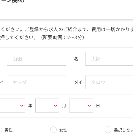
みください。ご登録から求人のご紹介まで、費用は一切かかり
押してください。（所要時間：2～3分）
名
イ
メイ
年
月
日
男性
女性
選択しな