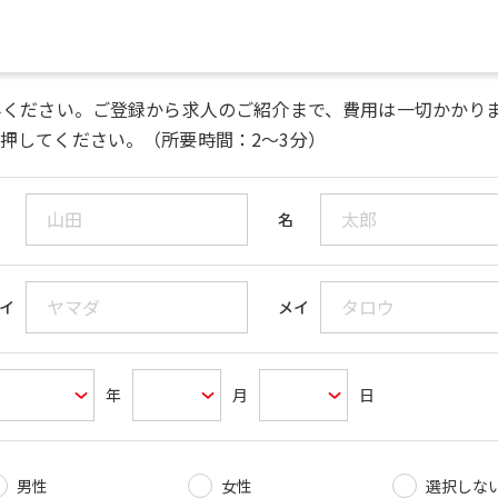
みください。ご登録から求人のご紹介まで、費用は一切かかり
押してください。（所要時間：2～3分）
名
イ
メイ
年
月
日
男性
女性
選択しな