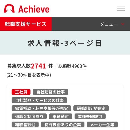
転職支援サービス
求人情報-3ページ目
2741
募集求人数
件
／ 総掲載
4963
件
(21〜30件目を表示中)
正社員
自社勤務の仕事
自社製品・サービスの仕事
家賃補助・転居支援等が充実
研修制度が充実
退職金制度あり
車通勤可
業種未経験可
経験者歓迎
特許技術ありの企業
メーカー企業