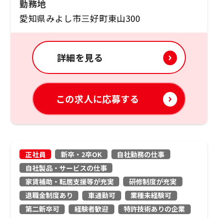
勤務地
愛知県みよし市三好町東山300
詳細を見る
この求人に応募する
正社員
新卒・2卒OK
自社勤務の仕事
自社製品・サービスの仕事
家賃補助・転居支援等が充実
研修制度が充実
退職金制度あり
車通勤可
業種未経験可
第二新卒可
経験者歓迎
特許技術ありの企業