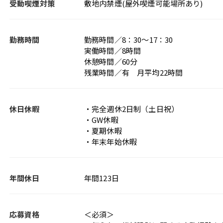
受動喫煙対策
敷地内禁煙(屋外喫煙可能場所あり)
勤務時間
勤務時間／8：30～17：30
実働時間／8時間
休憩時間／60分
残業時間／有 月平均22時間
休日休暇
・完全週休2日制（土日祝）
・GW休暇
・夏期休暇
・年末年始休暇
年間休日
年間123日
応募資格
＜必須＞