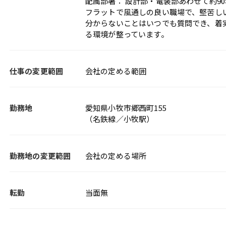
配属部署： 設計部・電装部あわせて約90
フラットで風通しの良い職場で、堅苦し
分からないことはいつでも質問でき、着
る環境が整っています。
仕事の変更範囲
会社の定める範囲
勤務地
愛知県小牧市郷西町155
（名鉄線／小牧駅）
勤務地の変更範囲
会社の定める場所
転勤
当面無