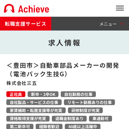
転職支援サービス
求人情報
＜豊田市＞自動車部品メーカーの開発
（電池パック生技G）
株式会社三五
正社員
新卒・2卒OK
自社勤務の仕事
自社製品・サービスの仕事
リモート勤務ありの仕事
家賃補助・転居支援等が充実
研修制度が充実
資格取得支援が充実
退職金制度あり
車通勤可
第二新卒可
経験者歓迎
40歳以上活躍中