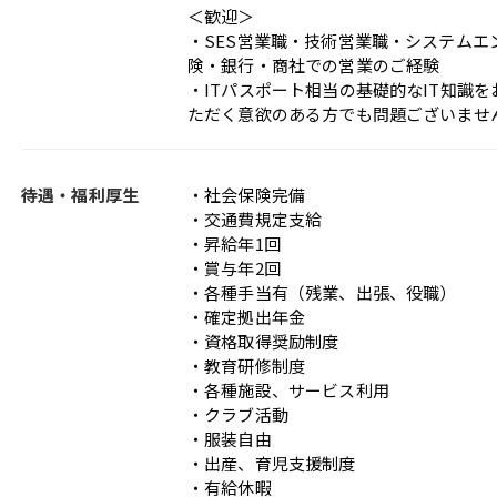
＜歓迎＞
・SES営業職・技術営業職・システム
険・銀行・商社での営業のご経験
・ITパスポート相当の基礎的なIT知識
ただく意欲のある方でも問題ございませ
待遇・福利厚生
・社会保険完備
・交通費規定支給
・昇給年1回
・賞与年2回
・各種手当有（残業、出張、役職）
・確定拠出年金
・資格取得奨励制度
・教育研修制度
・各種施設、サービス利用
・クラブ活動
・服装自由
・出産、育児支援制度
・有給休暇