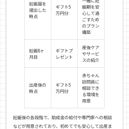
一緒に妊
妊娠届を
ギフト5
娠期を安
提出した
万円分
心して過
時点
ごすため
のプラン
構築
産後ケア
妊娠8ヶ
ギフトプ
やサービ
月目
レゼント
スの紹介
赤ちゃん
訪問員に
出産後の
ギフト5
相談でき
時点
万円分
る環境を
用意
妊娠後の各段階で、助成金の給付や専門家への相談
などが用意されており、初めてでも安心して出産ま