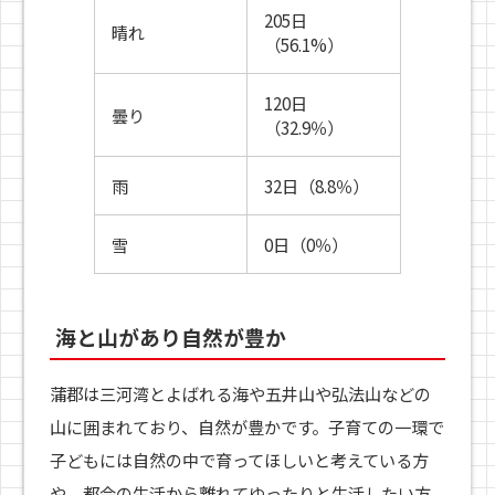
205日
晴れ
（56.1%）
120日
曇り
（32.9％）
雨
32日（8.8％）
雪
0日（0％）
海と山があり自然が豊か
蒲郡は三河湾とよばれる海や五井山や弘法山などの
山に囲まれており、自然が豊かです。子育ての一環で
子どもには自然の中で育ってほしいと考えている方
や、都会の生活から離れてゆったりと生活したい方