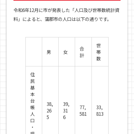
令和6年12月に市が発表した「人口及び世帯数統計資
料」によると、蒲郡市の人口は以下の通りです。
世
合
男
女
帯
計
数
住
民
基
本
台
38,
39,
帳
77,
33,
26
31
人
581
813
5
6
口
・
世