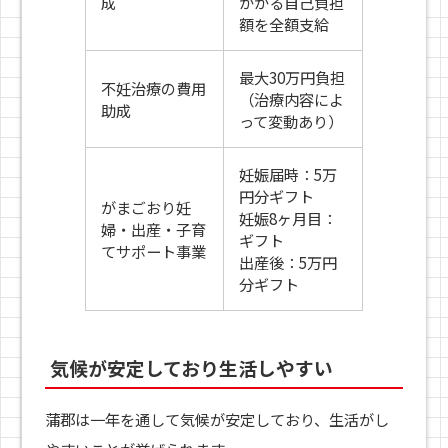
成
かかる自己負担
額を全額支給
最大30万円負担
不妊治療の費用
（治療内容によ
助成
って変動あり）
妊娠届時：5万
円分ギフト
がまごおり妊
妊娠8ヶ月目：
婦・出産・子育
ギフト
てサポート事業
出産後：5万円
分ギフト
気候が安定しており生活しやすい
蒲郡は一年を通して気候が安定しており、生活がし