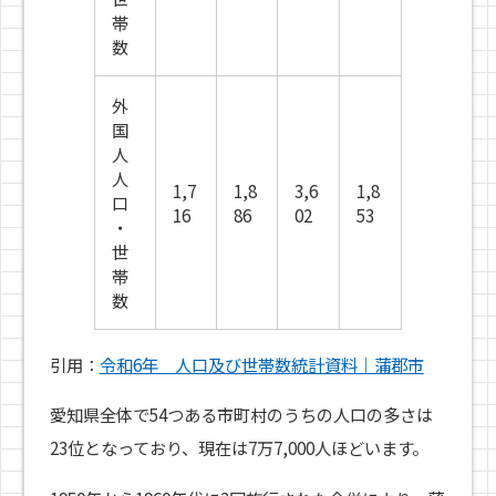
帯
数
外
国
人
人
1,7
1,8
3,6
1,8
口
16
86
02
53
・
世
帯
数
引用：
令和6年 人口及び世帯数統計資料｜蒲郡市
愛知県全体で54つある市町村のうちの人口の多さは
23位となっており、現在は7万7,000人ほどいます。