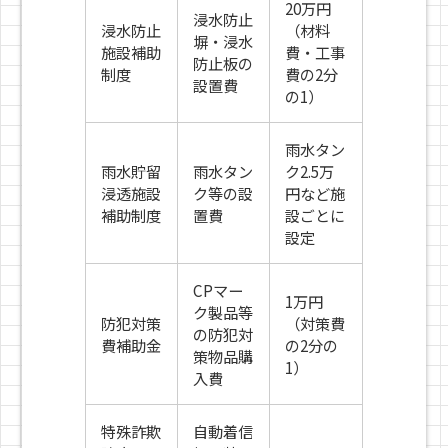
20万円
浸水防止
浸水防止
（材料
塀・浸水
施設補助
費・工事
防止板の
制度
費の2分
設置費
の1）
雨水タン
雨水貯留
雨水タン
ク2.5万
浸透施設
ク等の設
円など施
補助制度
置費
設ごとに
設定
CPマー
1万円
ク製品等
防犯対策
（対策費
の防犯対
費補助金
の2分の
策物品購
1）
入費
特殊詐欺
自動着信