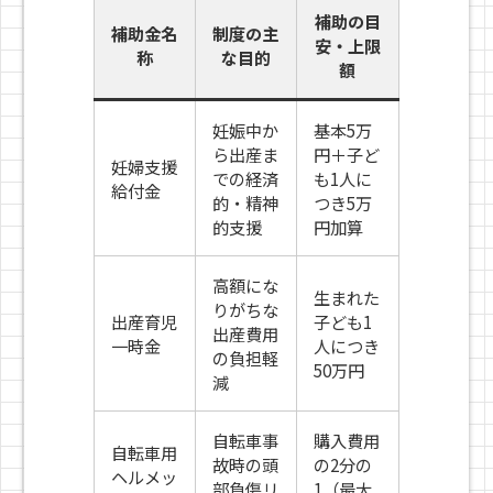
補助の目
補助金名
制度の主
安・上限
称
な目的
額
妊娠中か
基本5万
ら出産ま
円＋子ど
妊婦支援
での経済
も1人に
給付金
的・精神
つき5万
的支援
円加算
高額にな
生まれた
りがちな
出産育児
子ども1
出産費用
一時金
人につき
の負担軽
50万円
減
自転車事
購入費用
自転車用
故時の頭
の2分の
ヘルメッ
部負傷リ
1（最大