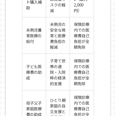
ト購入補
スクの軽
2,000
助
減
円）
未熟児の
保険診療
未熟児養
安全な発
内での医
育医療の
育と医療
療費自己
給付
費負担の
負担が全
軽減
額免除
子育て世
保険診療
子ども医
帯の通
内での医
療費の助
院・入院
療費自己
成
時の経済
負担が全
的支援
額免除
保険診療
ひとり親
母子父子
内での医
家庭の自
家庭医療
療費自己
立支援と
費の助成
負担が全