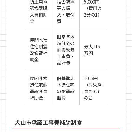
防止用電
拒否装置
5,000円
話機器購
等の購
（費用の
入費補助
入・取付
2分の1）
金
費
旧基準木
民間木造
造住宅の
住宅耐震
最大115
耐震改修
改修費補
万円
工事費・
助金
設計費
民間非木
旧基準非
10万円
造住宅耐
木造住宅
（対象経
震診断費
の耐震診
費の3分
補助金
断費
の2）
犬山市承認工事費補助制度