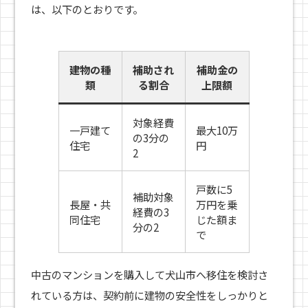
は、以下のとおりです。
建物の種
補助され
補助金の
類
る割合
上限額
対象経費
一戸建て
最大10万
の3分の
住宅
円
2
戸数に5
補助対象
長屋・共
万円を乗
経費の3
同住宅
じた額ま
分の2
で
中古のマンションを購入して犬山市へ移住を検討さ
れている方は、契約前に建物の安全性をしっかりと