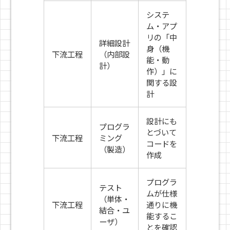
システ
ム・アプ
リの「中
詳細設計
身（機
下流工程
（内部設
能・動
計）
作）」に
関する設
計
設計にも
プログラ
とづいて
下流工程
ミング
コードを
（製造）
作成
プログラ
テスト
ムが仕様
（単体・
下流工程
通りに機
結合・ユ
能するこ
ーザ）
とを確認