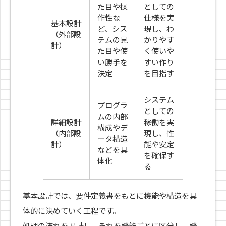
た目や操
としての
作性な
仕様を実
基本設計
ど、シス
現し、わ
（外部設
テムの見
かりやす
計）
た目や使
く使いや
い勝手を
すい作り
決定
を目指す
システム
プログラ
としての
ムの内部
詳細設計
稼働を実
構成やデ
（内部設
現し、性
ータ構造
計）
能や安定
などを具
を確保す
体化
る
基本設計では、要件定義書をもとに機能や構造を具
体的に決めていく工程です。
処理の流れを設計し、それを機能ごとに区分し、機